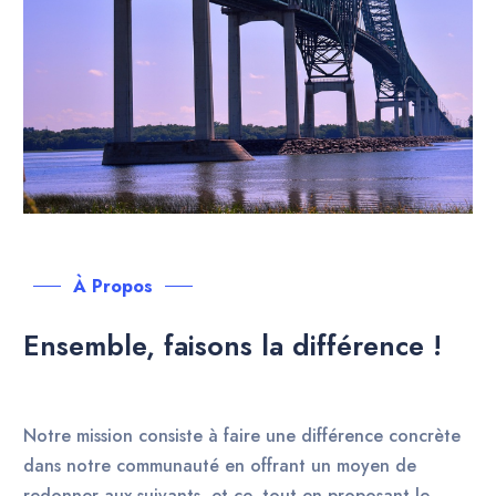
À Propos
Ensemble, faisons la différence !
Notre mission consiste à
faire une
différence
concrète
dans
notre
communauté
en
offr
ant
un
moyen
de
redonner
aux
suivants
, et ce,
tout
en
proposant
le